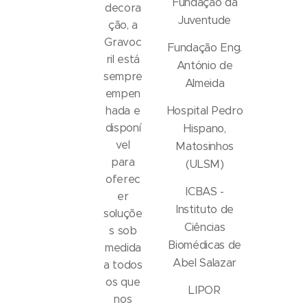
Fundação da
decora
Juventude
ção, a
Gravoc
Fundação Eng.
ril está
António de
sempre
Almeida
empen
Hospital Pedro
hada e
disponí
Hispano,
vel
Matosinhos
para
(ULSM)
oferec
ICBAS -
er
Instituto de
soluçõe
Ciências
s sob
Biomédicas de
medida
Abel Salazar
a todos
os que
LIPOR
nos