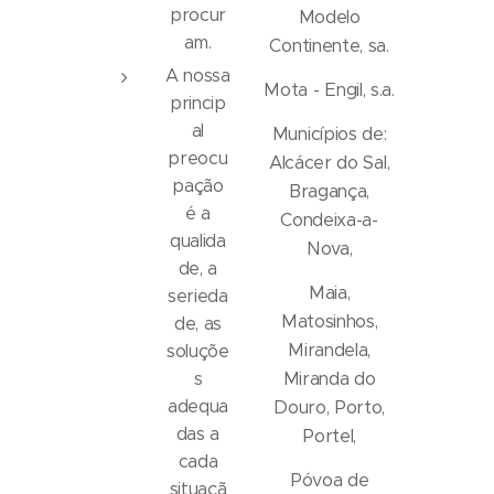
procur
Modelo
am.
Continente, sa.
A nossa
Mota - Engil, s.a.
princip
al
Municípios de:
preocu
Alcácer do Sal,
pação
Bragança,
é a
Condeixa-a-
qualida
Nova,
de, a
Maia,
serieda
Matosinhos,
de, as
Mirandela,
soluçõe
Miranda do
s
adequa
Douro, Porto,
das a
Portel,
cada
Póvoa de
situaçã