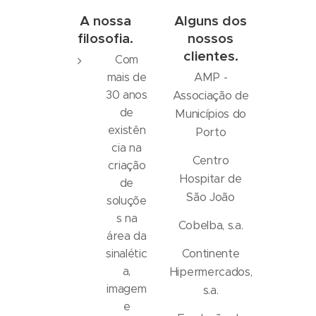
A nossa
Alguns dos
filosofia.
nossos
clientes.
Com
AMP -
mais de
30 anos
Associação de
de
Municípios do
existên
Porto
cia na
Centro
criação
Hospitar de
de
São João
soluçõe
s na
Cobelba, s.a.
área da
Continente
sinalétic
a,
Hipermercados,
imagem
s.a.
e