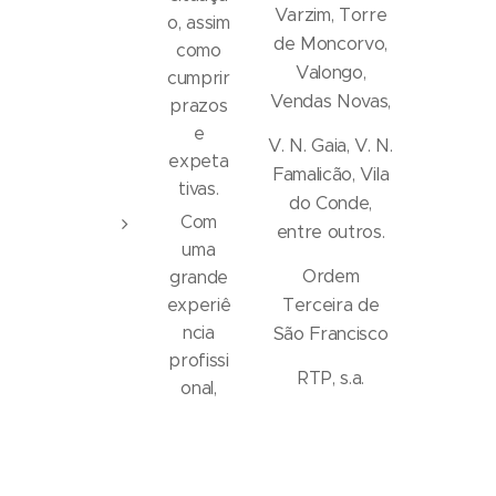
Varzim, Torre
o, assim
de Moncorvo,
como
Valongo,
cumprir
Vendas Novas,
prazos
e
V. N. Gaia, V. N.
expeta
Famalicão, Vila
tivas.
do Conde,
Com
entre outros.
uma
Ordem
grande
Terceira de
experiê
ncia
São Francisco
profissi
RTP, s.a.
onal,
estamo
Santa Casa da
s já na
Misericórdia do
2ª
Porto, Maia